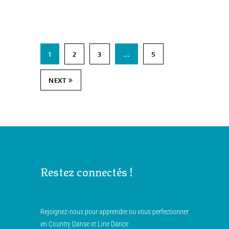
1
2
3
…
5
NEXT
Restez connectés !
Rejoignez-nous pour apprendre ou vous perfectionner
en Country Danse et Line Dance