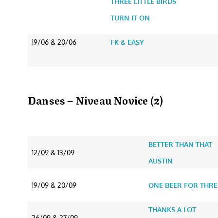
THREE LITTLE BIRDS
TURN IT ON
19/06 & 20/06
FK & EASY
Danses – Niveau Novice (2)
DATE
NOM DE LA CHORÉG
DATE
NOM DE LA CHORÉG
BETTER THAN THAT
12/09 & 13/09
AUSTIN
19/09 & 20/09
ONE BEER FOR THRE
THANKS A LOT
26/09 & 27/09