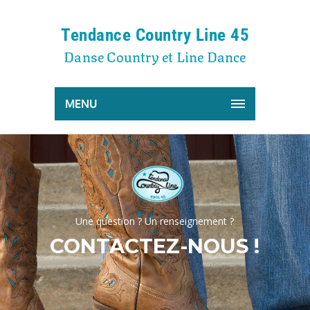
Tendance Country Line 45
Danse Country et Line Dance
MENU
U
n
e
q
u
e
s
t
i
o
n
?
U
n
r
e
n
s
e
i
g
n
e
m
e
n
t
?
CONTACTEZ-NOUS !