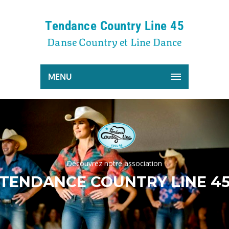
Tendance Country Line 45
Danse Country et Line Dance
MENU
D
é
c
o
u
v
r
e
z
n
o
t
r
e
a
s
s
o
c
i
a
t
i
o
n
TENDANCE COUNTRY LINE 4